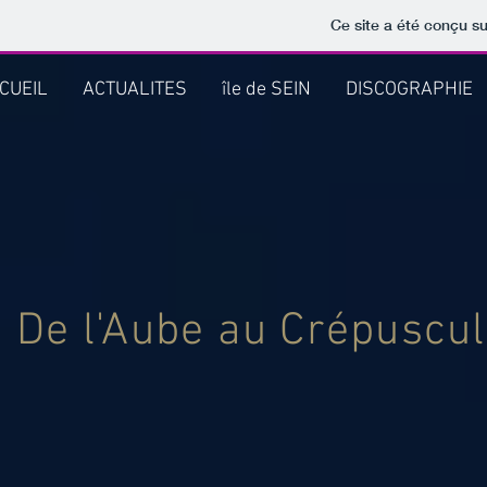
Ce site a été conçu su
CUEIL
ACTUALITES
île de SEIN
DISCOGRAPHIE
De l'Aube au Crépuscu